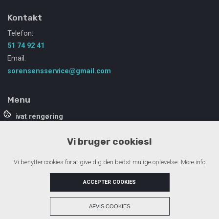
Kontakt
Telefon:
51 74 92 41
Email:
sorensensservice@gmail.com
Menu
Privat rengøring
Sommerhus Rengøring
Vi bruger cookies!
Priser
Om mig
Vi benytter cookies for at give dig den bedst mulige oplevelse.
More info
Referencer
Kontakt
ACCEPTER COOKIES
+
AFVIS COOKIES
Copyright © 2026 - Sorensensservice
, CVR 45217337